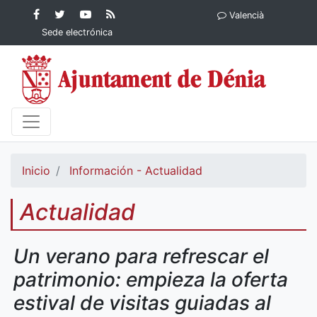
Contenido principal
Facebook
Ayuntamiento
YouTube
RSS
Valencià
Ayuntamiento de
de Dénia
Ayuntamiento
Actualidad
Sede electrónica
Dénia
de Dénia
Ayuntamiento
de Dénia
Inicio
Información - Actualidad
Actualidad
Un verano para refrescar el
patrimonio: empieza la oferta
estival de visitas guiadas al