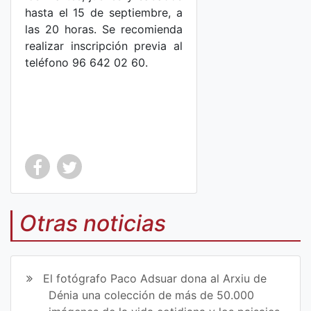
hasta el 15 de septiembre, a
las 20 horas. Se recomienda
realizar inscripción previa al
teléfono 96 642 02 60.
Co
Co
mp
mp
Otras noticias
art
art
ir
ir
El fotógrafo Paco Adsuar dona al Arxiu de
en
en
Dénia una colección de más de 50.000