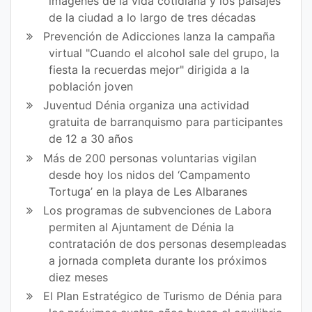
imágenes de la vida cotidiana y los paisajes
Fa
Tw
de la ciudad a lo largo de tres décadas
ce
itt
Prevención de Adicciones lanza la campaña
virtual "Cuando el alcohol sale del grupo, la
bo
er
fiesta la recuerdas mejor" dirigida a la
ok
población joven
Juventud Dénia organiza una actividad
gratuita de barranquismo para participantes
de 12 a 30 años
Más de 200 personas voluntarias vigilan
desde hoy los nidos del ‘Campamento
Tortuga’ en la playa de Les Albaranes
Los programas de subvenciones de Labora
permiten al Ajuntament de Dénia la
contratación de dos personas desempleadas
a jornada completa durante los próximos
diez meses
El Plan Estratégico de Turismo de Dénia para