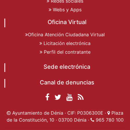
Redes sociales
Webs y Apps
Oficina Virtual
Oficina Atención Ciudadana Virtual
Licitación electrónica
Perfil del contratante
Sede electrónica
Canal de denuncias
Facebook
Twitter
YouTube
RSS
Ayuntamiento de
Ayuntamiento de
Ayuntamiento
Actualidad
Ayuntamiento de Dénia · CIF: P0306300E ·
Plaza
Dénia
Ayuntamient
Dénia
de Dénia
de la Constitución, 10 · 03700 Dénia ·
965 780 100