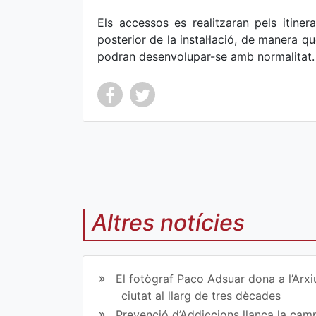
Els accessos es realitzaran pels itinera
posterior de la instal·lació, de manera qu
podran desenvolupar-se amb normalitat.
Co
Co
mp
mp
Altres notícies
art
art
ir
ir
en
en
El fotògraf Paco Adsuar dona a l’Arxi
Fa
Tw
ciutat al llarg de tres dècades
Prevenció d’Addiccions llança la campa