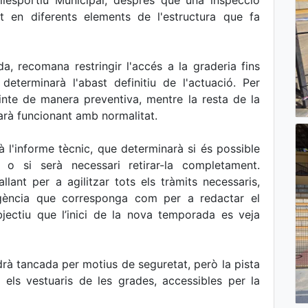
oliesportiu Municipal, després que una inspecció
t en diferents elements de l'estructura que fa
a, recomana restringir l'accés a la graderia fins
eterminarà l'abast definitiu de l'actuació. Per
inte de manera preventiva, mentre la resta de la
uarà funcionant amb normalitat.
l'informe tècnic, que determinarà si és possible
o si serà necessari retirar-la completament.
allant per a agilitzar tots els tràmits necessaris,
rgència que corresponga com per a redactar el
bjectiu que l’inici de la nova temporada es veja
rà tancada per motius de seguretat, però la pista
 els vestuaris de les grades, accessibles per la