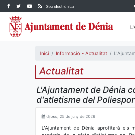
Contingut principal
Facebook Ajuntament de
Twitter Ajuntament de
YouTube Ajuntament
RSS Actualitat
Seu electrònica
Dénia
Ajuntament de
Dénia
de Dénia
Dénia">
L
Inici
Informació - Actualitat
L'Ajuntam
Actualitat
L'Ajuntament de Dénia co
d'atletisme del Poliesport
dijous, 25 de juny de 2026
L'Ajuntament de Dénia aprofitarà els 