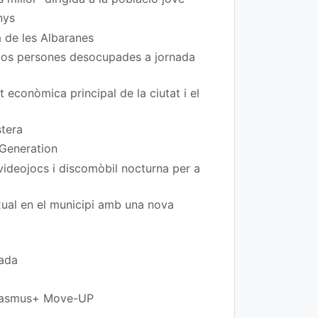
nys
a de les Albaranes
 dos persones desocupades a jornada
t econòmica principal de la ciutat i el
stera
 Generation
 videojocs i discomòbil nocturna per a
exual en el municipi amb una nova
rada
 Erasmus+ Move-UP