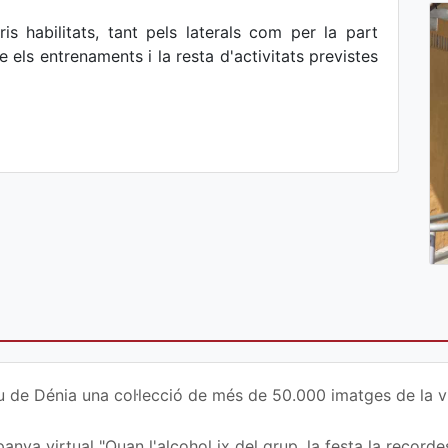
ris habilitats, tant pels laterals com per la part
e els entrenaments i la resta d'activitats previstes
u de Dénia una col·lecció de més de 50.000 imatges de la vi
nya virtual "Quan l'alcohol ix del grup, la festa la recordes