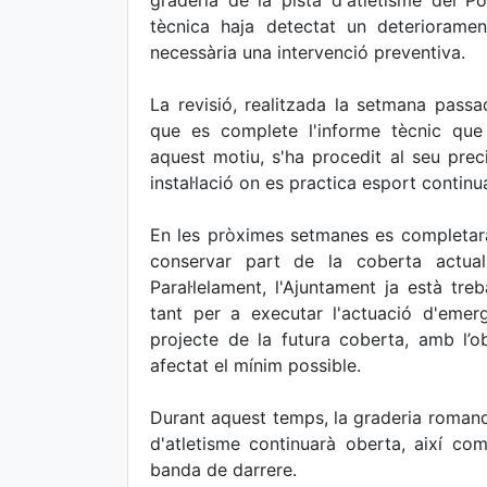
graderia de la pista d'atletisme del P
tècnica haja detectat un deterioramen
necessària una intervenció preventiva.
La revisió, realitzada la setmana passad
que es complete l'informe tècnic que d
aquest motiu, s'ha procedit al seu prec
instal·lació on es practica esport contin
En les pròximes setmanes es completarà 
conservar part de la coberta actual 
Paral·lelament, l'Ajuntament ja està treb
tant per a executar l'actuació d'eme
projecte de la futura coberta, amb l’o
afectat el mínim possible.
Durant aquest temps, la graderia romand
d'atletisme continuarà oberta, així com
banda de darrere.