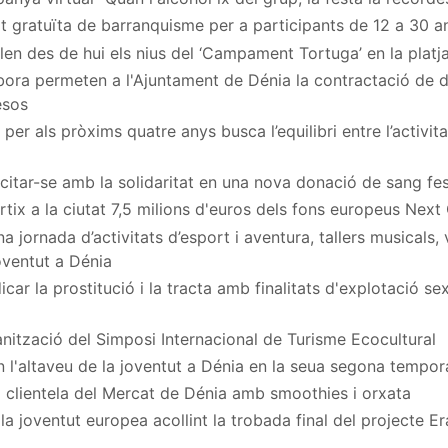
at gratuïta de barranquisme per a participants de 12 a 30 a
en des de hui els nius del ‘Campament Tortuga’ en la platj
ora permeten a l'Ajuntament de Dénia la contractació de
esos
per als pròxims quatre anys busca l’equilibri entre l’activita
a citar-se amb la solidaritat en una nova donació de sang fe
rtix a la ciutat 7,5 milions d'euros dels fons europeus Next
 jornada d’activitats d’esport i aventura, tallers musicals,
Joventut a Dénia
car la prostitució i la tracta amb finalitats d'explotació s
nització del Simposi Internacional de Turisme Ecocultural
n l'altaveu de la joventut a Dénia en la seua segona tempo
 clientela del Mercat de Dénia amb smoothies i orxata
a joventut europea acollint la trobada final del projecte