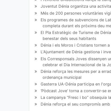
ce
itt
Joventut Dénia organitza una activit
bo
er
Més de 200 persones voluntàries vigil
ok
Els programes de subvencions de Lab
completa durant els pròxims deu m
El Pla Estratègic de Turisme de Dénia 
benestar dels seus habitants
Dénia i els Moros i Cristians tornen 
L'Ajuntament de Dénia gestiona i inve
Els Corresponsals Joves dissenyen una
celebrar el Dia Internacional de la 
Dénia reforça les mesures per a erradi
ordenança municipal
Gasterra UA-Dénia participa en l'orga
‘Pòdcast Jove’ torna a convertir-se e
La campanya “Fresc i bo” obsequia la
Dénia reforça el seu compromís amb l