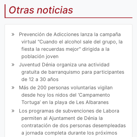
mp
mp
Otras noticias
art
art
ir
ir
Prevención de Adicciones lanza la campaña
en
en
virtual "Cuando el alcohol sale del grupo, la
fiesta la recuerdas mejor" dirigida a la
Fa
Tw
población joven
ce
itt
Juventud Dénia organiza una actividad
gratuita de barranquismo para participantes
bo
er
de 12 a 30 años
ok
Más de 200 personas voluntarias vigilan
desde hoy los nidos del ‘Campamento
Tortuga’ en la playa de Les Albaranes
Los programas de subvenciones de Labora
permiten al Ajuntament de Dénia la
contratación de dos personas desempleadas
a jornada completa durante los próximos