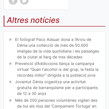
Co
Co
mp
mp
Altres notícies
art
art
ir
ir
El fotògraf Paco Adsuar dona a l’Arxiu de
en
en
Dénia una col·lecció de més de 50.000
imatges de la vida quotidiana i els paisatges
Fa
Tw
de la ciutat al llarg de tres dècades
ce
itt
Prevenció d’Addiccions llança la campanya
virtual "Quan l'alcohol ix del grup, la festa la
bo
er
recordes millor" dirigida a la població jove
ok
Joventut Dénia organitza una activitat
gratuïta de barranquisme per a participants
de 12 a 30 anys
Més de 200 persones voluntàries vigilen des
de hui els nius del ‘Campament Tortuga’ en