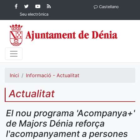
Contingut principal
Facebook
Twitter
YouTube
RSS
Castellano
Ajuntament de Dénia
Ajuntament de
Ajuntament
Actualitat
Seu electrònica
Dénia
de Dénia
Ajuntament
de Dénia">
Inici
Informació - Actualitat
Actualitat
El nou programa 'Acompanya+'
de Majors Dénia reforça
l'acompanyament a persones