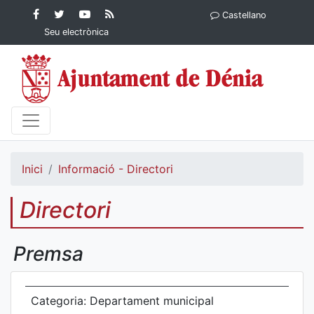
Contingut principal
Facebook
Twitter
YouTube
RSS
Castellano
Ajuntament de Dénia
Ajuntament de
Ajuntament
Actualitat
Seu electrònica
Dénia
de Dénia
Ajuntament
de Dénia">
Inici
Informació - Directori
Directori
Premsa
Categoria: Departament municipal