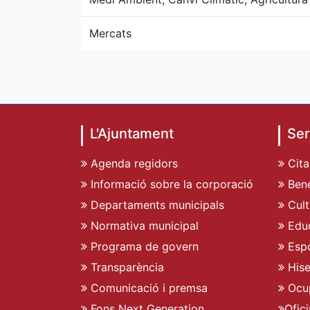
Mercats
L'Ajuntament
Ser
Agenda regidors
Cita
Informació sobre la corporació
Bene
Departaments municipals
Cult
Normativa municipal
Edu
Programa de govern
Espo
Transparència
His
Comunicació i premsa
Ocu
Fons Next Generation
Ofic