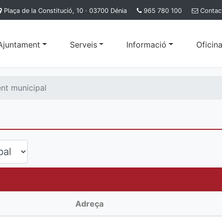
Plaça de la Constitució, 10 · 03700 Dénia
965 780 100
Contac
'Ajuntament
Serveis
Informació
Oficina
ent municipal
Adreça