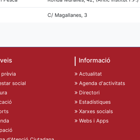
C/ Magallanes, 3
veis
Informació
 prèvia
Actualitat
star social
Agenda d'activitats
ura
Directori
cació
Estadístiques
rts
Xarxes socials
enda
Webs i Apps
pació
ina d'Atenció Ciutadana