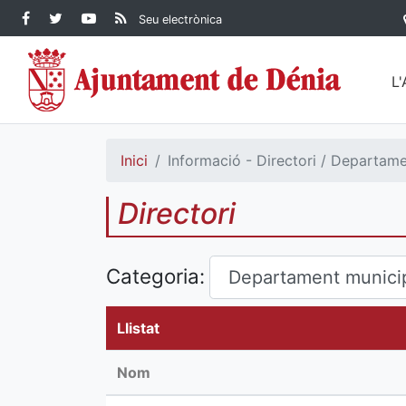
Contingut principal
Facebook Ajuntament de
Twitter Ajuntament de
YouTube Ajuntament
RSS Actualitat
Seu electrònica
Dénia
Ajuntament de
Dénia
de Dénia
Dénia">
L
Inici
Informació - Directori / Departam
Directori
Categoria:
Llistat
Nom