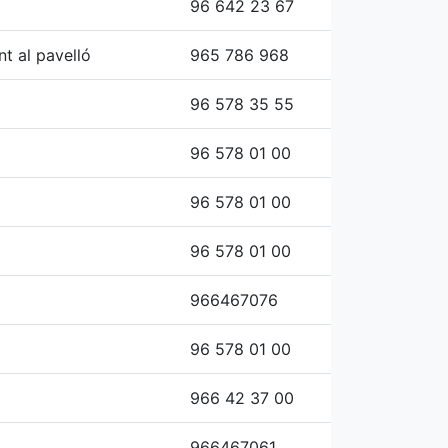
96 642 23 67
t al pavelló
965 786 968
96 578 35 55
96 578 01 00
96 578 01 00
96 578 01 00
966467076
96 578 01 00
966 42 37 00
966467061