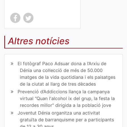
Co
Co
mp
mp
Altres notícies
art
art
ir
ir
El fotògraf Paco Adsuar dona a l’Arxiu de
en
en
Dénia una col·lecció de més de 50.000
imatges de la vida quotidiana i els paisatges
Fa
Tw
de la ciutat al llarg de tres dècades
ce
itt
Prevenció d’Addiccions llança la campanya
virtual "Quan l'alcohol ix del grup, la festa la
bo
er
recordes millor" dirigida a la població jove
ok
Joventut Dénia organitza una activitat
gratuïta de barranquisme per a participants
de 12 a 30 anys