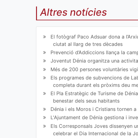
Altres notícies
Co
Co
mp
mp
El fotògraf Paco Adsuar dona a l’Arxi
art
art
ciutat al llarg de tres dècades
Prevenció d’Addiccions llança la campa
ir
ir
Joventut Dénia organitza una activit
en
en
Més de 200 persones voluntàries vigil
Fa
Tw
Els programes de subvencions de Lab
completa durant els pròxims deu m
ce
itt
El Pla Estratègic de Turisme de Dénia 
bo
er
benestar dels seus habitants
ok
Dénia i els Moros i Cristians tornen 
L'Ajuntament de Dénia gestiona i inve
Els Corresponsals Joves dissenyen una
celebrar el Dia Internacional de la 