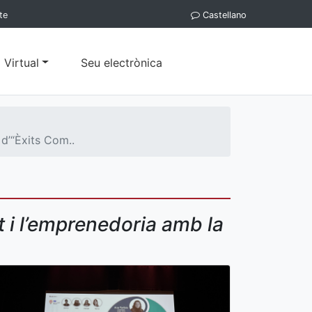
te
Castellano
 Virtual
Seu electrònica
 d’“Èxits Com..
t i l’emprenedoria amb la