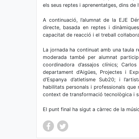
els seus reptes i aprenentatges, dins de l
A continuació, l’alumnat de la EJE Dén
directe, basada en reptes i dinàmiques
capacitat de reacció i el treball col·labora
La jornada ha continuat amb una taula red
moderada també per alumnat participa
coordinadora d’assajos clínics; Carlos
departament d’Aigües, Projectes i Ex
d’Espanya d’atletisme Sub20; i l’art
habilitats personals i professionals que
context de transformació tecnològica i s
El punt final ha sigut a càrrec de la músi