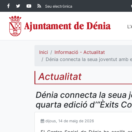
Contingut principal
Facebook Ajuntament de
Twitter Ajuntament de
YouTube Ajuntament
RSS Actualitat
Seu electrònica
Dénia
Ajuntament de
Dénia
de Dénia
Dénia">
L
Inici
Informació - Actualitat
Dénia connecta la seua joventut amb el 
Actualitat
Dénia connecta la seua jo
quarta edició d’“Èxits C
dijous, 14 de maig de 2026