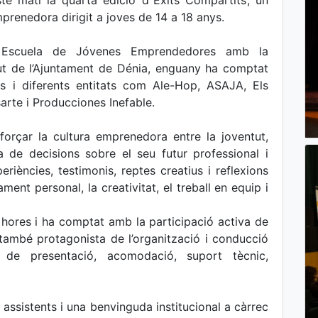
te matí la quarta edició d’‘Èxits Compartits’, un
prenedora dirigit a joves de 14 a 18 anys.
– Escuela de Jóvenes Emprendedores amb la
tut de l’Ajuntament de Dénia, enguany ha comptat
s i diferents entitats com Ale-Hop, ASAJA, Els
arte i Producciones Inefable.
forçar la cultura emprenedora entre la joventut,
a de decisions sobre el seu futur professional i
eriències, testimonis, reptes creatius i reflexions
ent personal, la creativitat, el treball en equip i
 hores i ha comptat amb la participació activa de
 també protagonista de l’organització i conducció
 de presentació, acomodació, suport tècnic,
assistents i una benvinguda institucional a càrrec