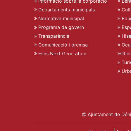
Informació sobre la corporació
Bene
Departaments municipals
Cult
Normativa municipal
Edu
Programa de govern
Espo
Transparència
His
Comunicació i premsa
Ocu
Fons Next Generation
Ofic
Turi
Urb
Ajuntament de Déni
|