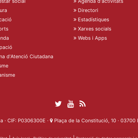
star social
Agenda d'activitats
ura
Directori
cació
Estadístiques
rts
Xarxes socials
enda
Webs i Apps
pació
ina d'Atenció Ciutadana
sme
anisme
Twitter Ajuntament 
YouTube Ajuntam
RSS Actualita
Facebook Ajuntament d
a · CIF: P0306300E ·
Plaça de la Constitució, 10 · 03700 
|
|