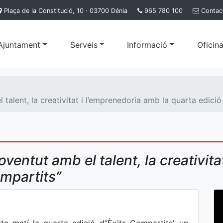
Plaça de la Constitució, 10 · 03700 Dénia
965 780 100
Contac
'Ajuntament
Serveis
Informació
Oficina
talent, la creativitat i l’emprenedoria amb la quarta edició
ventut amb el talent, la creativita
ompartits”