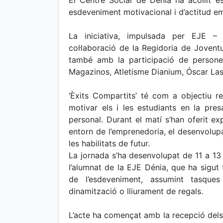
El Centre Social de Dénia ha acollit es
esdeveniment motivacional i d’actitud em
La iniciativa, impulsada per EJE 
col·laboració de la Regidoria de Joven
també amb la participació de persone
Magazinos, Atletisme Dianium, Óscar Las
‘Èxits Compartits’ té com a objectiu re
motivar els i les estudiants en la pres
personal. Durant el matí s’han oferit exp
entorn de l’emprenedoria, el desenvolupam
les habilitats de futur.
La jornada s’ha desenvolupat de 11 a 13
l’alumnat de la EJE Dénia, que ha sigut
de l’esdeveniment, assumint tasques
dinamització o lliurament de regals.
L’acte ha començat amb la recepció dels 