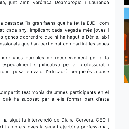
calà, junt amb Verónica Deambrogio i Laurence
ha destacat “la gran faena que ha fet la EJE i com
nat cada any, implicant cada vegada més joves i
 les ganes d’aprendre que hi ha hagut a Dénia, així
fessionals que han participat compartint les seues
tindre unes paraules de reconeixement per a la
especialment significativa per al professorat i
idar i posar en valor l’educació, perquè és la base
ompartit testimonis d’alumnes participants en el
a què ha suposat per a ells formar part d’esta
 ha sigut la intervenció de Diana Cervera, CEO i
it amb els joves la seua trajectòria professional,