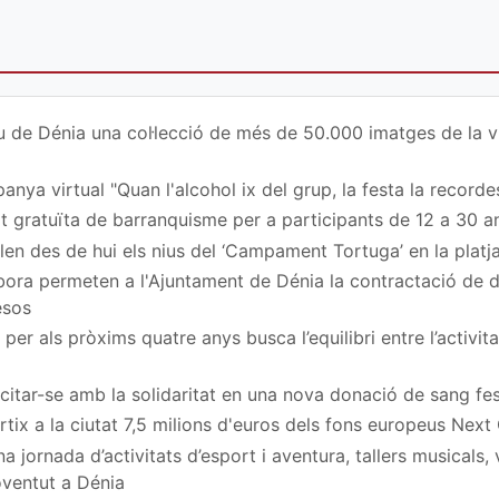
u de Dénia una col·lecció de més de 50.000 imatges de la vi
nya virtual "Quan l'alcohol ix del grup, la festa la recordes
at gratuïta de barranquisme per a participants de 12 a 30 a
en des de hui els nius del ‘Campament Tortuga’ en la platj
ora permeten a l'Ajuntament de Dénia la contractació de
esos
per als pròxims quatre anys busca l’equilibri entre l’activita
a citar-se amb la solidaritat en una nova donació de sang fe
rtix a la ciutat 7,5 milions d'euros dels fons europeus Next
 jornada d’activitats d’esport i aventura, tallers musicals,
Joventut a Dénia