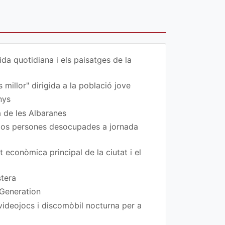
da quotidiana i els paisatges de la
 millor" dirigida a la població jove
nys
a de les Albaranes
 dos persones desocupades a jornada
t econòmica principal de la ciutat i el
stera
 Generation
 videojocs i discomòbil nocturna per a