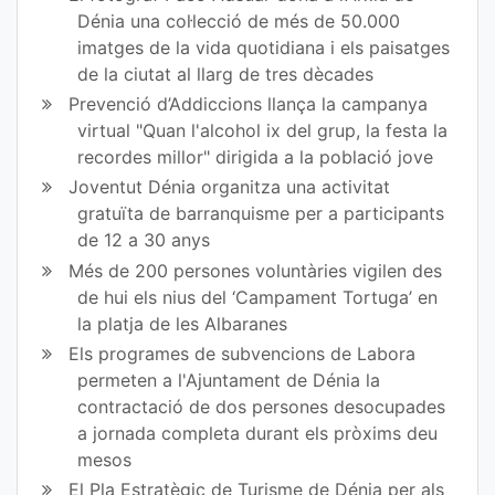
en
en
Dénia una col·lecció de més de 50.000
imatges de la vida quotidiana i els paisatges
Fa
Tw
de la ciutat al llarg de tres dècades
ce
itt
Prevenció d’Addiccions llança la campanya
virtual "Quan l'alcohol ix del grup, la festa la
bo
er
recordes millor" dirigida a la població jove
ok
Joventut Dénia organitza una activitat
gratuïta de barranquisme per a participants
de 12 a 30 anys
Més de 200 persones voluntàries vigilen des
de hui els nius del ‘Campament Tortuga’ en
la platja de les Albaranes
Els programes de subvencions de Labora
permeten a l'Ajuntament de Dénia la
contractació de dos persones desocupades
a jornada completa durant els pròxims deu
mesos
El Pla Estratègic de Turisme de Dénia per als