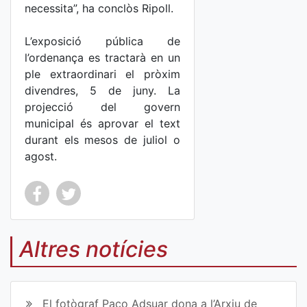
necessita”, ha conclòs Ripoll.
L’exposició pública de
l’ordenança es tractarà en un
ple extraordinari el pròxim
divendres, 5 de juny. La
projecció del govern
municipal és aprovar el text
durant els mesos de juliol o
agost.
Co
Co
mp
mp
Altres notícies
art
art
ir
ir
El fotògraf Paco Adsuar dona a l’Arxiu de