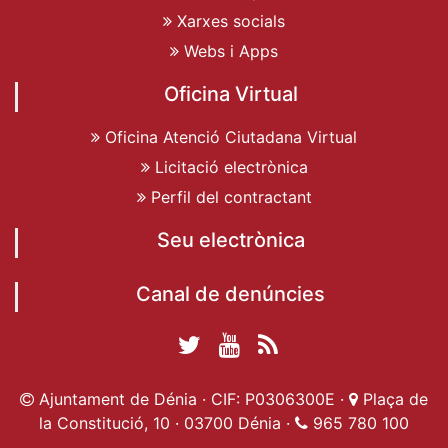
Xarxes socials
Webs i Apps
Oficina Virtual
Oficina Atenció Ciutadana Virtual
Licitació electrònica
Perfil del contractant
Seu electrònica
Canal de denúncies
Twitter Ajuntament
YouTube
RSS
Facebook Ajuntament
Ajuntament de
de Dénia
Actualitat
Ajuntament de Dénia · CIF: P0306300E ·
Plaça de
de Dénia
Ajuntament
Dénia
la Constitució, 10 · 03700 Dénia ·
965 780 100