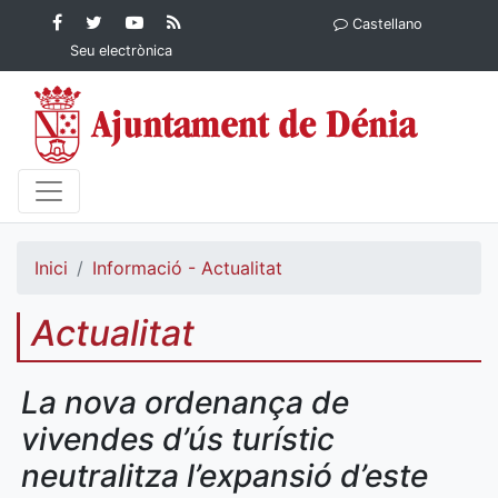
Contingut principal
Facebook
Twitter
YouTube
RSS
Castellano
Ajuntament de Dénia
Ajuntament de
Ajuntament
Actualitat
Seu electrònica
Dénia
de Dénia
Ajuntament
de Dénia">
Inici
Informació - Actualitat
Actualitat
La nova ordenança de
vivendes d’ús turístic
neutralitza l’expansió d’este